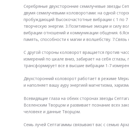
Серебряные двухсторонние семилучевые звезды Септ
двумя семилучевыми коловоротами: на одной сторо
пробуждающий Высокочастотные вибрации с 1 по 7 и
творческую энергии. 3.Позитивные эмоции и силу вол
вибрации отношений и коммуникации общения. 6.Ясн
память, способности к магии и волшебству. 7.Связь
С другой стороны коловорот вращается против часо
измерений по шкале вниз, забирает на себя сглазы, 
трансформирует все в высшие вибрации 1-7 измерен
Двухсторонний коловорот работает в режиме Мерка
и наполняет вашу ауру энергией магнетизма, харизм
Всевидящие глаза на обеих сторонах звезды Септаг
Вселенским Творцом и развивает познание всех зак
человеке и данные Творцом.
Семь лучей Септагаммы связывают вас с семью Арх