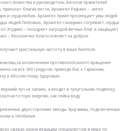
сного воинства и руководитель Ангелов-Хранителей
, приносит благие вести, Архангел Рафаил – ангел
ия и сердолюбия, Архангел Уриил просвещает умы людей
рдца людей Любовью, Архангел Салафиил согревает сердца
нгел Эгудиил – поощряет наградой вечных благ и защищает
иил – бесконечно благословляет на доброе.
излучают кристальную чистоту в ваше биополе.
динаковы,за исключением противоположного вращения
енно на все 360 градусов, приводя Вас к Гармонии,
пеху и Абсолютному Здоровью.
ерхний луч не запаян, а входит в треугольник-подвеску,
окочастотную энергию, как лейка воду.
заряженные двухсторонние звезды Эрцгаммы, подключенные
монии и Изобилия.
 всех сферах жизни ведущим специалистом в мире по