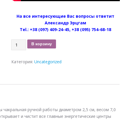
На все интересующие Вас вопросы ответит
Александр Эрцгам
Tel.: +38 (097) 409-24-45, +38 (095) 754-68-18
Количество
В корзину
Кулон
Звезда
Категория:
Uncategorized
Септагаммы
Чакральная
двухсторонний
(серебро,
Ø2,5
см,
вес
7,0
 чакральная ручной работы диаметром 2,5 см, весом 7,0
г,
 открывает и чистит все главные энергетические центры
камень
-