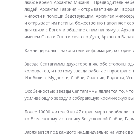
любое время: Архангел Михаил – Предводитель небе
людей, Архангел Гавриил – открывает знания Творца
милости и помощи бедствующим, Архангел милосерд
и открывает им истины, божественно наполняет се
для связи с Богом и общение с ним напрямую, Арха
именем Отца и Сына и святого Духа, Архангел Варах
Камни цирконы – накопители информации, которые 
Звезда Септагаммы двухсторонняя, обе стороны о
коловратов, и поэтому звезда работает пространств
Изобилию, Мудрости, Любви, Счастью, Радости, Ус
Особенностью звезды Септагаммы является то, что в
усиливающую звезду и собирающую космическую выс
Более 10000 жителей из 47 стран мира приобрели 
ко Вселенскому Источнику Безусловной Любви, Гар
Заряжается под каждого индивидуально на успех во