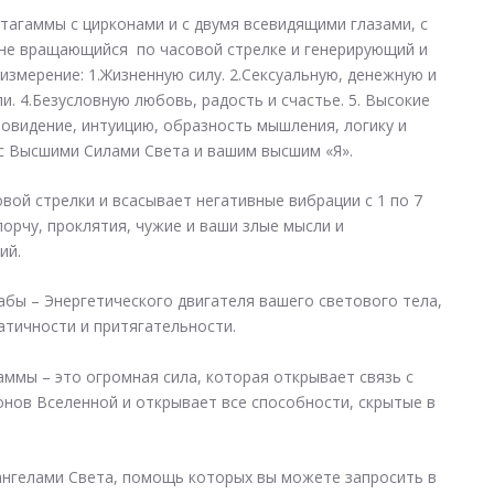
циркон)
агаммы с цирконами и с двумя всевидящими глазами, с
не вращающийся по часовой стрелке и генерирующий и
змерение: 1.Жизненную силу. 2.Сексуальную, денежную и
и. 4.Безусловную любовь, радость и счастье. 5. Высокие
овидение, интуицию, образность мышления, логику и
 с Высшими Силами Света и вашим высшим «Я».
вой стрелки и всасывает негативные вибрации с 1 по 7
порчу, проклятия, чужие и ваши злые мысли и
ий.
бы – Энергетического двигателя вашего светового тела,
атичности и притягательности.
аммы – это огромная сила, которая открывает связь с
онов Вселенной и открывает все способности, скрытые в
ангелами Света, помощь которых вы можете запросить в