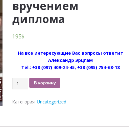
вручением
диплома
195
$
На все интересующие Вас вопросы ответит
Александр Эрцгам
Tel.: +38 (097) 409-24-45, +38 (095) 754-68-18
Количество
В корзину
Курс
дистанционного
Категория:
Uncategorized
целителя
с
вручением
диплома