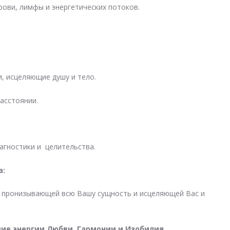
рови, лимфы и энергетических потоков.
, исцеляющие душу и тело.
асстоянии.
агностики и целительства.
а:
, пронизывающей всю Вашу сущность и исцеляющей Вас и
е энергии Любви, Гармонии и Изобилия,