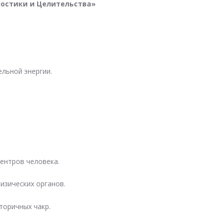
остики и Целительства»
ельной энергии.
центров человека.
изических органов.
торичных чакр.