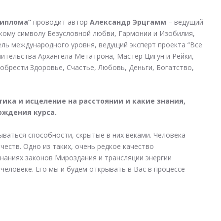
диплома”
проводит автор
Александр Эрцгамм
– ведущий
кому символу Безусловной любви, Гармонии и Изобилия,
ель международного уровня, ведущий эксперт проекта “Все
ительства Архангела Метатрона, Мастер Цигун и Рейки,
обрести Здоровье, Счастье, Любовь, Деньги, Богатство,
тика и исцеление на расстоянии и какие знания,
ождения курса.
ваться способности, скрытые в них веками. Человека
еств. Одно из таких, очень редкое качество
знаниях законов Мироздания и трансляции энергии
еловеке. Его мы и будем открывать в Вас в процессе