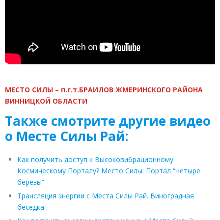
МЕСТО СИЛЫ – п.г.т.БРАИЛОВ ЖМЕРИНСКОГО РАЙОНА
ВИННИЦКОЙ ОБЛАСТИ
Также смотрите другие видео
о Месте Силы Рай:
Как получить доступ к Высоковибрационному
Космическому Порталу? Место Силы: Портал “Четыре
березы”
Трансляция энергии с Места Силы Рай. Виноградная
беседка