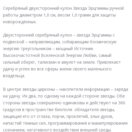
Ø1,0
см,
Серебряный двухсторонний кулон Звезда Эрцгаммы ручной
вес
работы диаметром 1,0 см, весом 1,0 грамм для защиты
1,0
новорождённых.
г,
камень
Двухсторонний серебряный кулон – звезда Эрцгаммы с
-
подвеской – направляющим, собирающим Космическую
циркон)
энергию треугольником – мощный Источник
Высокочастотной Вселенской Энергии Любви, самый
сильный оберег, талисман и амулет на земле. Привлекает
удачу и успех во все сферы жизни своего маленького
владельца.
В центре звезды цирконы – накопители информации – заряда
на удачу. Их два, по одному на каждой стороне звезды. Обе
стороны звезды совершенно одинаковы и действуют на 360
градусов в пространстве биополя обладателя звезды,
защищая его от сглаза, порчи, проклятий, злых духов,
напастий темных сил, программирования и манипулирования
сознанием, негативного воздействия внешней среды.