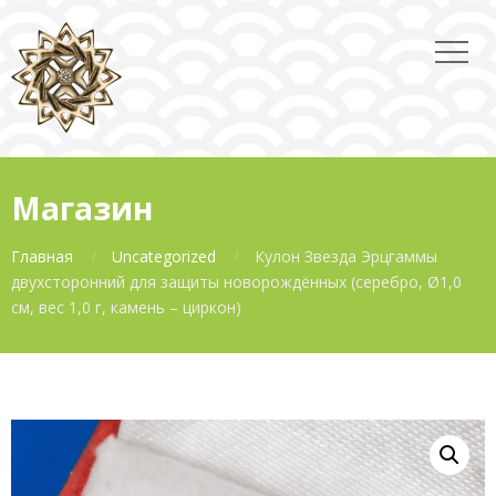
Магазин
Главная
Uncategorized
Кулон Звезда Эрцгаммы
двухсторонний для защиты новорождённых (серебро, Ø1,0
см, вес 1,0 г, камень – циркон)