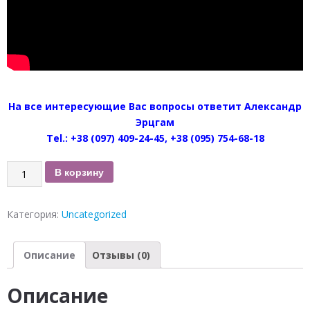
На все интересующие Вас вопросы ответит Александр
Эрцгам
Tel.: +38 (097) 409-24-45, +38 (095) 754-68-18
Количество
В корзину
Кулон
Звезда
Категория:
Uncategorized
Эрцгаммы
двухсторонний
для
Описание
Отзывы (0)
защиты
новорождённых
Описание
(серебро,